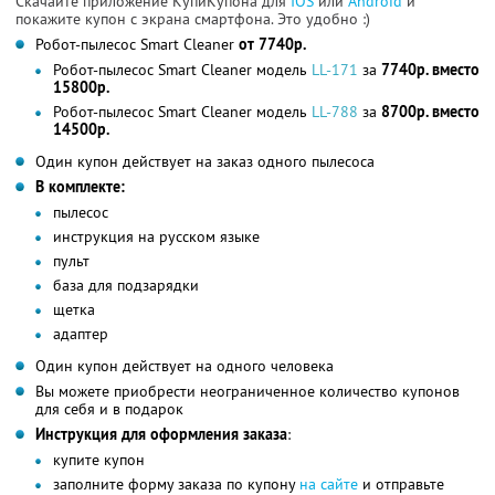
Скачайте приложение КупиКупона для
IOS
или
Android
и
покажите купон с экрана смартфона. Это удобно :)
Робот-пылесос Smart Cleaner
от 7740р.
Робот-пылесос Smart Cleaner модель
LL-171
за
7740р. вместо
15800р.
Робот-пылесос Smart Cleaner модель
LL-788
за
8700р. вместо
14500р.
Один купон действует на заказ одного пылесоса
В комплекте:
пылесос
инструкция на русском языке
пульт
база для подзарядки
щетка
адаптер
Один купон действует на одного человека
Вы можете приобрести неограниченное количество купонов
для себя и в подарок
Инструкция для оформления заказа
:
купите купон
заполните форму заказа по купону
на сайте
и отправьте