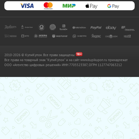
2010-2026 © КупиКупон. Все права защищены.
Все права на товарный знак "КупиКупон" и на сайт www.kupikupon.ru принадлежат
OOO «Агентство цифровых решений» ИНН 7705523387, ОГРН 1127747063212