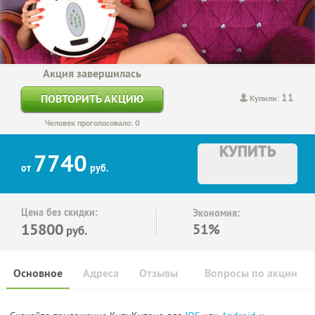
Акция завершилась
11
ПОВТОРИТЬ АКЦИЮ
Купили:
Человек проголосовало: 0
КУПИТЬ
7740
от
руб.
Цена без скидки:
Экономия:
15800
51%
руб.
Основное
Адреса
Отзывы
Вопросы по акции