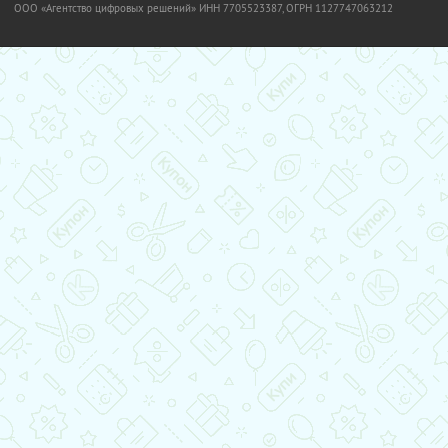
OOO «Агентство цифровых решений» ИНН 7705523387, ОГРН 1127747063212