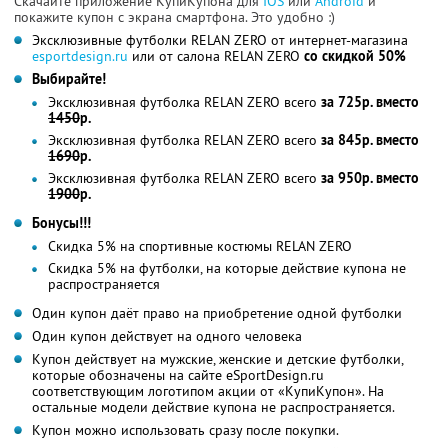
Скачайте приложение КупиКупона для
IOS
или
Android
и
покажите купон с экрана смартфона. Это удобно :)
Эксклюзивные футболки RELAN ZERO от интернет-магазина
esportdesign.ru
или от салона RELAN ZERO
со скидкой 50%
Выбирайте!
Эксклюзивная футболка RELAN ZERO всего
за 725р. вместо
1450
р.
Эксклюзивная футболка RELAN ZERO всего
за 845р. вместо
1690
р.
Эксклюзивная футболка RELAN ZERO всего
за 950р. вместо
1900
р.
Бонусы!!!
Cкидка 5% на спортивные костюмы RELAN ZERO
Скидка 5% на футболки, на которые действие купона не
распространяется
Один купон даёт право на приобретение одной футболки
Один купон действует на одного человека
Купон действует на мужские, женские и детские футболки,
которые обозначены на сайте eSportDesign.ru
соответствующим логотипом акции от «КупиКупон». На
остальные модели действие купона не распространяется.
Купон можно использовать сразу после покупки.