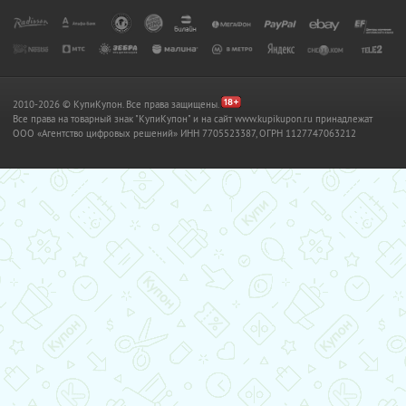
2010-2026 © КупиКупон. Все права защищены.
Все права на товарный знак "КупиКупон" и на сайт www.kupikupon.ru принадлежат
OOO «Агентство цифровых решений» ИНН 7705523387, ОГРН 1127747063212