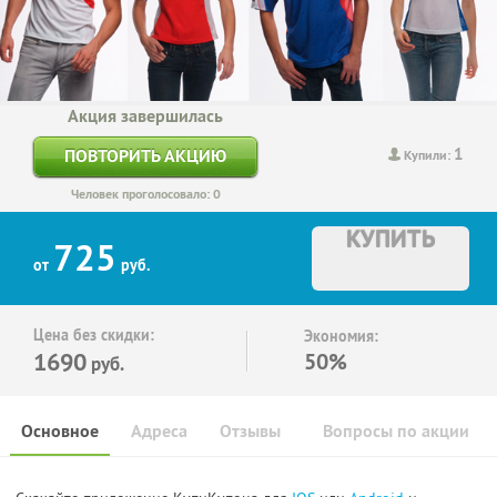
Акция завершилась
1
ПОВТОРИТЬ АКЦИЮ
Купили:
Человек проголосовало: 0
КУПИТЬ
725
от
руб.
Цена без скидки:
Экономия:
1690
50%
руб.
Основное
Адреса
Отзывы
Вопросы по акции