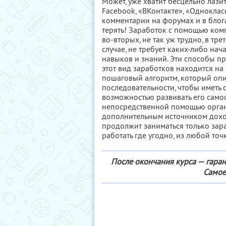
Может, уже хватит бесцельно лазит
Facebook, «ВКонтакте», «Одноклас
комментарии на форумах и в блога
терять! Заработок с помощью комп
во-вторых, не так уж трудно, в тре
случае, не требует каких-либо н
навыков и знаний. Эти способы п
этот вид заработков находится на
пошаговый алгоритм, который опис
последовательности, чтобы иметь
возможностью развивать его самос
непосредственной помощью органи
дополнительным источником дохода
продолжит заниматься только зара
работать где угодно, из любой точ
После окончания курса — гаран
Самое