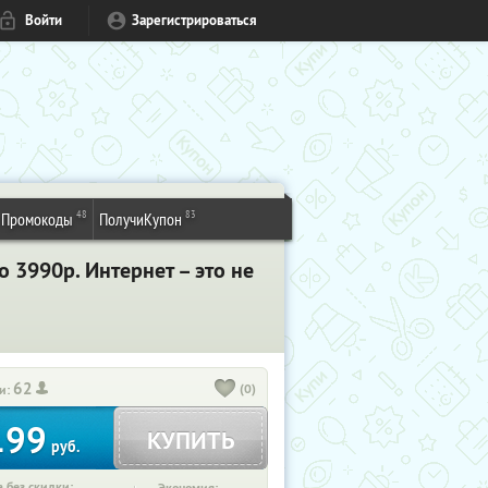
Войти
Зарегистрироваться
48
83
Промокоды
ПолучиКупон
 3990р. Интернет – это не
62
(0)
и:
199
КУПИТЬ
руб.
 без скидки: