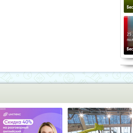
Бе
25 
по
Бе