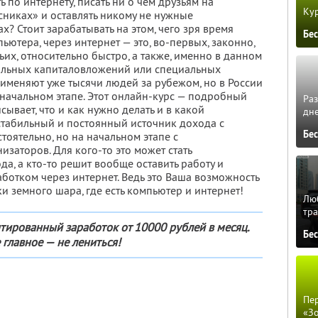
ь по интернету, писать ни о чём друзьям на
Кур
сниках» и оставлять никому не нужные
х? Стоит зарабатывать на этом, чего зря время
Бе
ьютера, через интернет — это, во-первых, законно,
тьих, относительно быстро, а также, именно в данном
ачальных капиталовложений или специальных
рименяют уже тысячи людей за рубежом, но в России
 начальном этапе. Этот онлайн-курс — подробный
Ра
ывает, что и как нужно делать и в какой
дне
 стабильный и постоянный источник дохода с
Бе
тоятельно, но на начальном этапе с
заторов. Для кого-то это может стать
, а кто-то решит вообще оставить работу и
ботком через интернет. Ведь это Ваша возможность
ки земного шара, где есть компьютер и интернет!
Люб
тра
тированный заработок от 10000 рублей в месяц.
Бе
 главное — не лениться!
Пер
«З