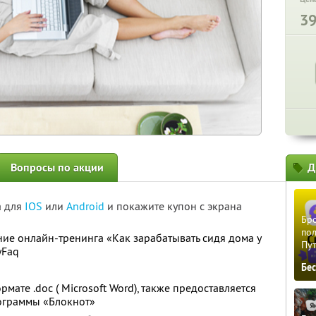
3
Вопросы по акции
Д
а для
IOS
или
Android
и покажите купон с экрана
Бро
пол
ие онлайн-тренинга «Как зарабатывать сидя дома у
Пу
yFaq
Бе
рмате .doc ( Microsoft Word), также предоставляется
рограммы «Блокнот»