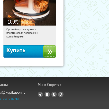
-100
%
Органайзер для кухни с
22:28:09
Получили:
312
пластиковым подносом и
Россия
контейнерами
Купить
такты
Мы в Соцсетях
si@kupikupon.ru
аться с нами