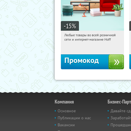
-15
%
Любые товары во всей розничной
22:28:09
Получили:
83
сети и интернет-магазине Hoff
Москва, 1-й Волоколамский проезд,
10с1
Промокод
Компания
Бизнес-Пар
Основное
Давайте сд
Публикации о нас
Заработайт
Вакансии
Прошедши