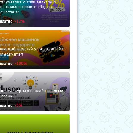
нирование отелей, квартир и
го жилья в сервисе «Яндекс
тешествия»
сплатно
-12%
сплатный вводный урок от онлайн-
олы Skysmart
сплатно
-100%
зличные курсы от онлайн-академии
дюсон»
сплатно
-5%