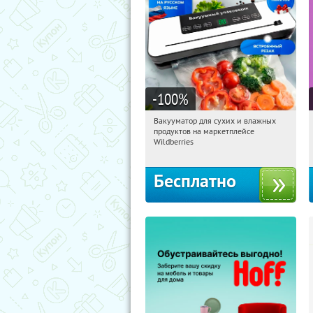
-100
%
Вакууматор для сухих и влажных
22:28:09
Получили:
186
продуктов на маркетплейсе
Россия
Wildberries
Бесплатно