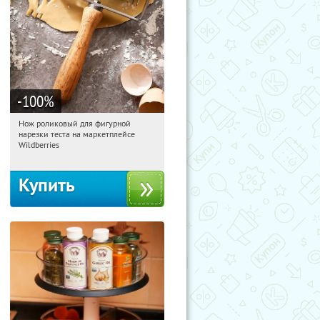
-100
%
Нож роликовый для фигурной
22:28:09
Получили:
266
нарезки теста на маркетплейсе
Россия
Wildberries
Купить