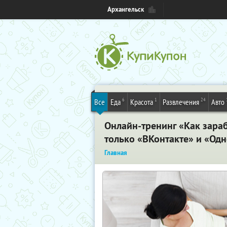
Архангельск
6
1
24
Все
Еда
Красота
Развлечения
Авто
Онлайн-тренинг «Как зараб
только «ВКонтакте» и «Одн
Главная