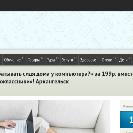
1
31
26
13
12
1
16
6
Обучение
Товары
Туры
Услуги
Здоровье
Отели
Дети
атывать сидя дома у компьютера?» за 199р. вместо
оклассники»! Архангельск
Купил
Цена