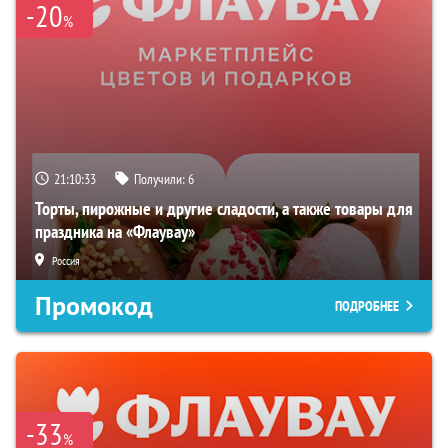
-20
%
21:10:32
Получили:
6
Торты, пирожные и другие сладости, а также товары для
праздника на «Флаувау»
Россия
Промокод
ПОДРОБНЕЕ
-33
%