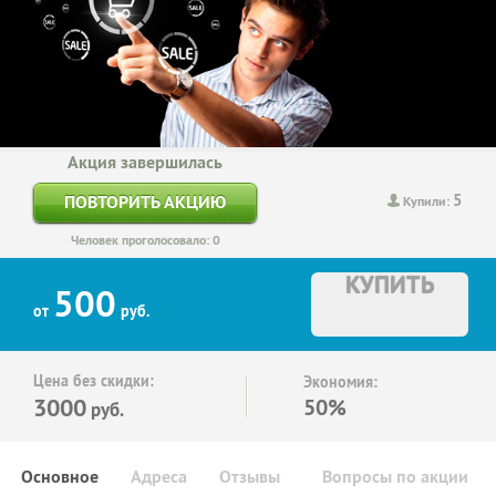
Акция завершилась
5
ПОВТОРИТЬ АКЦИЮ
Купили:
Человек проголосовало: 0
КУПИТЬ
500
от
руб.
Цена без скидки:
Экономия:
3000
50%
руб.
Основное
Адреса
Отзывы
Вопросы по акции