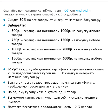
Скачайте приложение КупиКупона для
IOS
или
Android
и
покажите купон с экрана смартфона. Это удобно :)
Скидка
50%
на все товары от интернет-магазина Закупон.ру
Выбирайте!
500р.
= сертификат номиналом
1000р.
на покупку любого
товара
750р.
= сертификат номиналом
1500р
. на покупку любого
товара
1000р.
= сертификат номиналом
2000р
. на покупку любого
товара
1500р.
= сертификат номиналом
3000р.
на покупку любого
товара
Бонус!
Каждому обладателю сертификата присваивается статус
VIP и предоставляется купон на 50 % скидку в интернет-
магазине Закупон.ру
Если стоимость товара превышает номинал сертификата,
необходимо просто доплатить разницу
По одному купону можно купить один товар
Вы можете купить один купон для себя и сколько угодно в
подарок
Доставка бесплатная, продолжительность — 2-3 недели