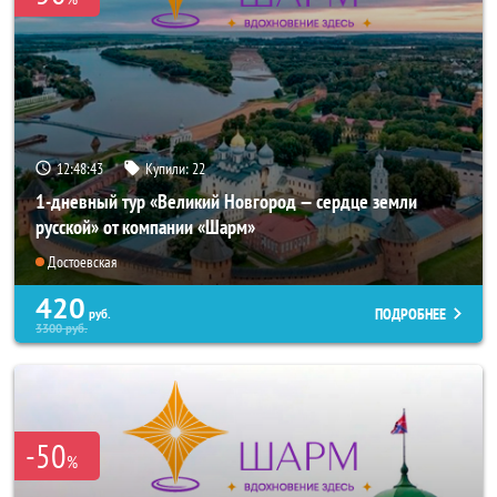
12:48:43
Купили:
22
1-дневный тур «Великий Новгород — сердце земли
русской» от компании «Шарм»
Достоевская
420
ПОДРОБНЕЕ
руб.
3300
руб.
-50
%