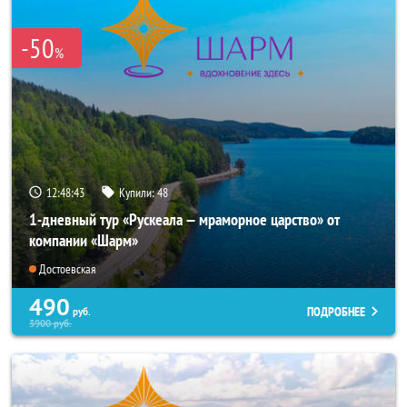
-50
%
12:48:43
Купили:
48
1-дневный тур «Рускеала — мраморное царство» от
компании «Шарм»
Достоевская
490
ПОДРОБНЕЕ
руб.
3900
руб.