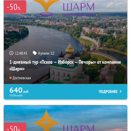
-50
%
12:48:43
Купили:
12
1-дневный тур «Псков — Изборск — Печоры» от компании
«Шарм»
Достоевская
640
ПОДРОБНЕЕ
руб.
5100
руб.
-50
%