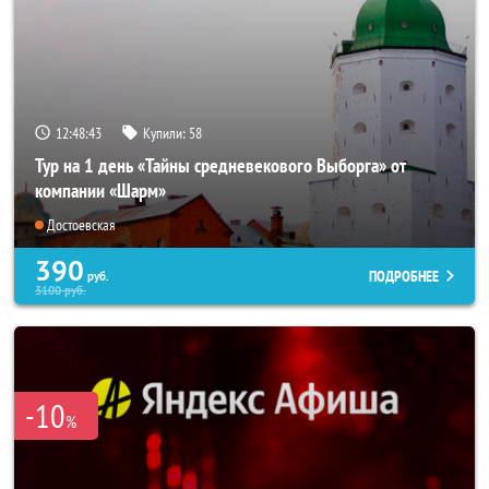
12:48:43
Купили:
58
Тур на 1 день «Тайны средневекового Выборга» от
компании «Шарм»
Достоевская
390
ПОДРОБНЕЕ
руб.
3100
руб.
-10
%