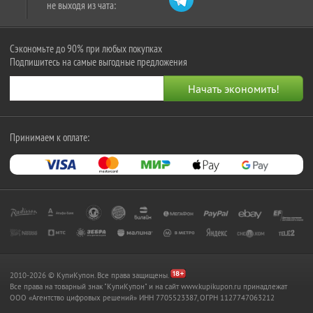
не выходя из чата:
Сэкономьте до 90% при любых покупках
Подпишитесь на самые выгодные предложения
Принимаем к оплате:
2010-2026 © КупиКупон. Все права защищены.
Все права на товарный знак "КупиКупон" и на сайт www.kupikupon.ru принадлежат
OOO «Агентство цифровых решений» ИНН 7705523387, ОГРН 1127747063212