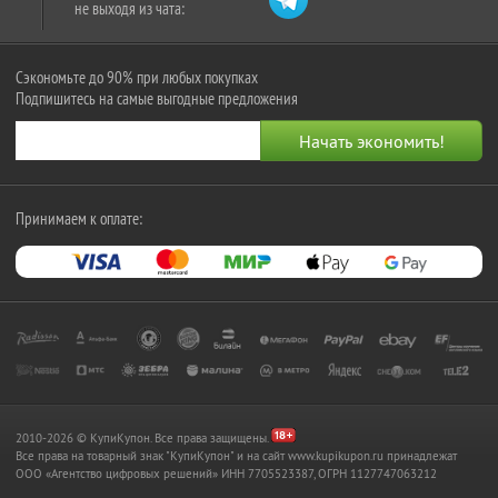
не выходя из чата:
Сэкономьте до 90% при любых покупках
Подпишитесь на самые выгодные предложения
Принимаем к оплате:
2010-2026 © КупиКупон. Все права защищены.
Все права на товарный знак "КупиКупон" и на сайт www.kupikupon.ru принадлежат
OOO «Агентство цифровых решений» ИНН 7705523387, ОГРН 1127747063212