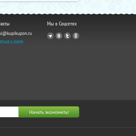
такты
Мы в Соцсетях
si@kupikupon.ru
аться с нами