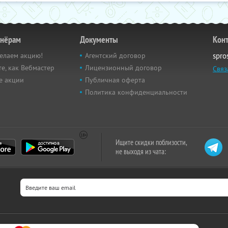
тнёрам
Документы
Кон
елаем акцию!
Агентский договор
spro
е, как Вебмастер
Лицензионный договор
Связ
е акции
Публичная оферта
Политика конфиденциальности
Ищите скидки поблизости,
не выходя из чата: