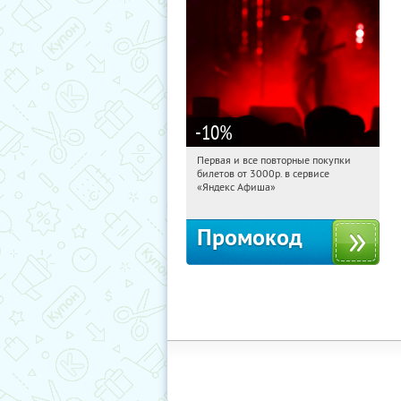
-10
%
Первая и все повторные покупки
18:53:59
Получили:
155
билетов от 3000р. в сервисе
Россия
«Яндекс Афиша»
Промокод