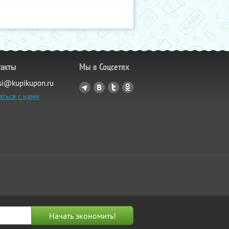
такты
Мы в Соцсетях
si@kupikupon.ru
аться с нами