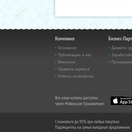
Компания
Бизнес-Пар
Основное
Давайте сд
Публикации о нас
Заработайт
Вакансии
Прошедши
Правила сервиса
Ответы на вопросы
Все наши купоны доступны
через Мобильное Приложение:
Сэкономьте до 90% при любых покупках
Подпишитесь на самые выгодные предложения