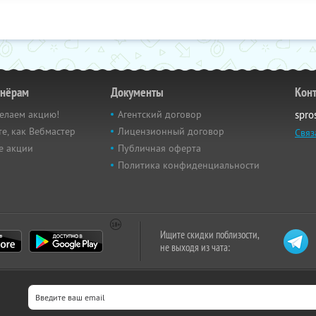
тнёрам
Документы
Кон
елаем акцию!
Агентский договор
spro
е, как Вебмастер
Лицензионный договор
Связ
е акции
Публичная оферта
Политика конфиденциальности
Ищите скидки поблизости,
не выходя из чата: