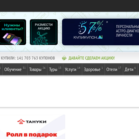
КУПИЛИ:
141 703 763
КУПОНОВ
ДАВАЙТЕ СДЕЛАЕМ АКЦИЮ!
1
31
26
13
14
1
17
6
Обучение
Товары
Туры
Услуги
Здоровье
Отели
Дети