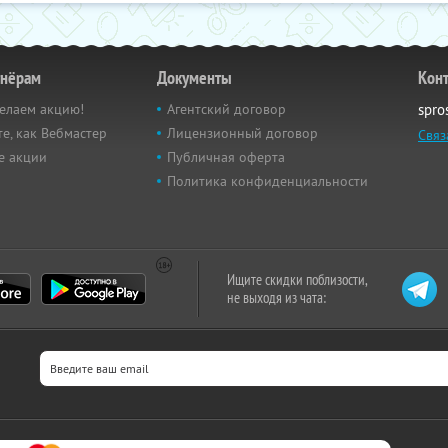
тнёрам
Документы
Кон
елаем акцию!
Агентский договор
spro
е, как Вебмастер
Лицензионный договор
Связ
е акции
Публичная оферта
Политика конфиденциальности
Ищите скидки поблизости,
не выходя из чата: