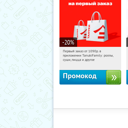
-20
%
Первый заказ от 1090р. в
06:30:47
Получили:
256
приложении TanukiFamily: роллы,
Россия
суши, пицца и другое
Промокод