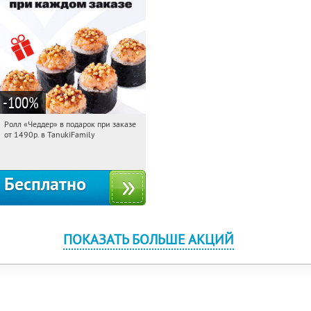
-100
%
Ролл «Чеддер» в подарок при заказе
06:30:47
Получили:
108
от 1490р. в TanukiFamily
Россия
Бесплатно
ПОКАЗАТЬ БОЛЬШЕ АКЦИЙ