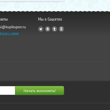
такты
Мы в Соцсетях
si@kupikupon.ru
аться с нами