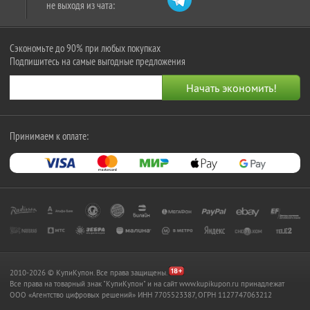
не выходя из чата:
Сэкономьте до 90% при любых покупках
Подпишитесь на самые выгодные предложения
Принимаем к оплате:
2010-2026 © КупиКупон. Все права защищены.
Все права на товарный знак "КупиКупон" и на сайт www.kupikupon.ru принадлежат
OOO «Агентство цифровых решений» ИНН 7705523387, ОГРН 1127747063212