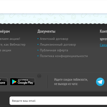
тнёрам
Документы
Кон
елаем акцию!
Агентский договор
spro
е, как Вебмастер
Лицензионный договор
Связ
е акции
Публичная оферта
Политика конфиденциальности
Ищите скидки поблизости,
не выходя из чата: