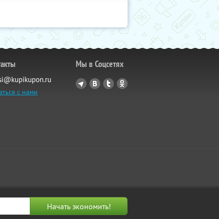
такты
Мы в Соцсетях
si@kupikupon.ru
аться с нами