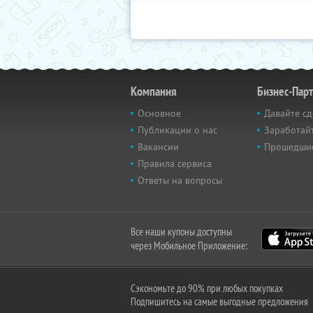
Компания
Бизнес-Пар
Основное
Давайте сд
Публикации о нас
Заработайт
Вакансии
Прошедши
Правила сервиса
Ответы на вопросы
Все наши купоны доступны
через Мобильное Приложение:
Сэкономьте до 90% при любых покупках
Подпишитесь на самые выгодные предложения