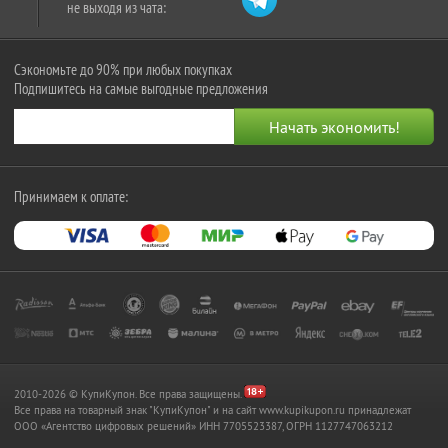
не выходя из чата:
Сэкономьте до 90% при любых покупках
Подпишитесь на самые выгодные предложения
Принимаем к оплате:
2010-2026 © КупиКупон. Все права защищены.
Все права на товарный знак "КупиКупон" и на сайт www.kupikupon.ru принадлежат
OOO «Агентство цифровых решений» ИНН 7705523387, ОГРН 1127747063212