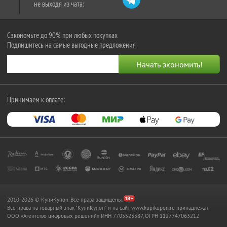
не выходя из чата:
Сэкономьте до 90% при любых покупках
Подпишитесь на самые выгодные предложения
Принимаем к оплате:
2010-2026 © КупиКупон. Все права защищены.
Все права на товарный знак "КупиКупон" и на сайт www.kupikupon.ru принадлежат
OOO «Агентство цифровых решений» ИНН 7705523387, ОГРН 1127747063212