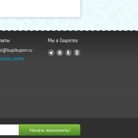
такты
Мы в Соцсетях
si@kupikupon.ru
аться с нами