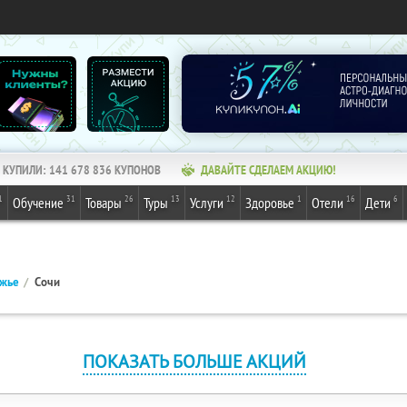
КУПИЛИ:
141 678 836
КУПОНОВ
ДАВАЙТЕ СДЕЛАЕМ АКЦИЮ!
1
31
26
13
12
1
16
6
Обучение
Товары
Туры
Услуги
Здоровье
Отели
Дети
ежье
Сочи
ПОКАЗАТЬ БОЛЬШЕ АКЦИЙ