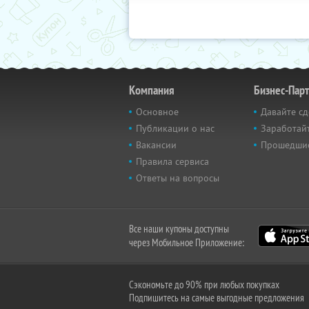
Компания
Бизнес-Пар
Основное
Давайте сд
Публикации о нас
Заработайт
Вакансии
Прошедши
Правила сервиса
Ответы на вопросы
Все наши купоны доступны
через Мобильное Приложение:
Сэкономьте до 90% при любых покупках
Подпишитесь на самые выгодные предложения