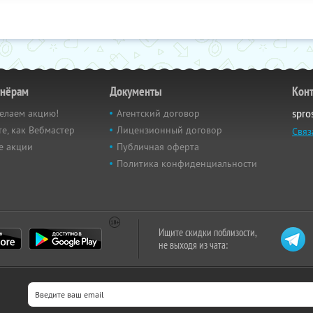
тнёрам
Документы
Кон
елаем акцию!
Агентский договор
spro
е, как Вебмастер
Лицензионный договор
Связ
е акции
Публичная оферта
Политика конфиденциальности
Ищите скидки поблизости,
не выходя из чата: