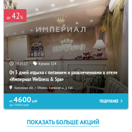
42
%
до
19:25:17
Купили:
114
От 3 дней отдыха с питанием и развлечениями в отеле
«Империал Wellness & Spa»
Калужская обл., г. Обнинск, Киевское ш., д. 11А
4600
ПОДРОБНЕЕ
от
руб.
до
79000
руб.
ПОКАЗАТЬ БОЛЬШЕ АКЦИЙ