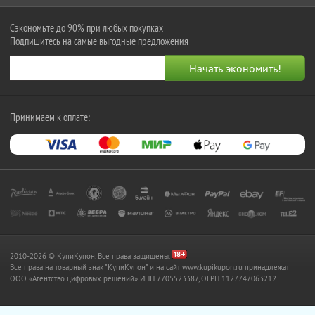
Сэкономьте до 90% при любых покупках
Подпишитесь на самые выгодные предложения
Принимаем к оплате:
2010-2026 © КупиКупон. Все права защищены.
Все права на товарный знак "КупиКупон" и на сайт www.kupikupon.ru принадлежат
OOO «Агентство цифровых решений» ИНН 7705523387, ОГРН 1127747063212