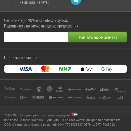
не выходя из чата:
Сэкономьте до 90% при любых покупках
Подпишитесь на самые выгодные предложения
Принимаем к оплате:
2010-2026 © КупиКупон. Все права защищены.
Все права на товарный знак "КупиКупон" и на сайт www.kupikupon.ru принадлежат
OOO «Агентство цифровых решений» ИНН 7705523387, ОГРН 1127747063212