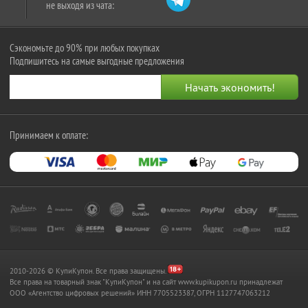
не выходя из чата:
Сэкономьте до 90% при любых покупках
Подпишитесь на самые выгодные предложения
Принимаем к оплате:
2010-2026 © КупиКупон. Все права защищены.
Все права на товарный знак "КупиКупон" и на сайт www.kupikupon.ru принадлежат
OOO «Агентство цифровых решений» ИНН 7705523387, ОГРН 1127747063212