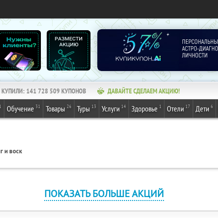
КУПИЛИ:
141 728 511
КУПОНОВ
ДАВАЙТЕ СДЕЛАЕМ АКЦИЮ!
1
31
26
13
14
1
17
6
Обучение
Товары
Туры
Услуги
Здоровье
Отели
Дети
г и воск
ПОКАЗАТЬ БОЛЬШЕ АКЦИЙ