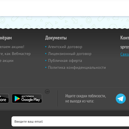
тнёрам
Документы
Кон
елаем акцию!
Агентский договор
spro
е, как Вебмастер
Лицензионный договор
Связ
е акции
Публичная оферта
Политика конфиденциальности
Ищите скидки поблизости,
не выходя из чата: