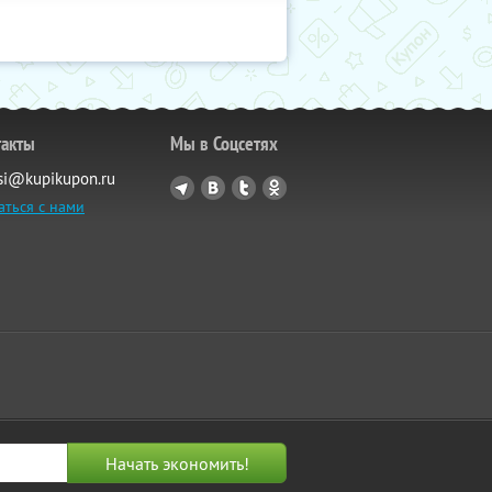
такты
Мы в Соцсетях
si@kupikupon.ru
аться с нами