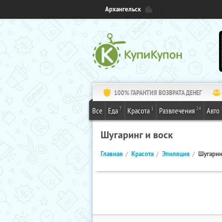
Архангельск
100% ГАРАНТИЯ ВОЗВРАТА ДЕНЕГ
7
1
24
Все
Еда
Красота
Развлечения
Авто
Шугаринг и воск
Главная
Красота
Эпиляция
Шугарин