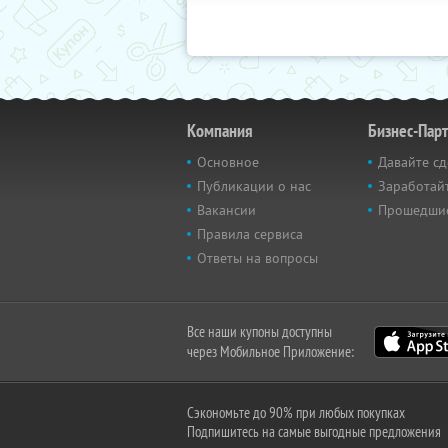
Компания
Бизнес-Пар
Основное
Давайте сд
Публикации о нас
Заработайт
Вакансии
Прошедши
Правила сервиса
Ответы на вопросы
Все наши купоны доступны
через Мобильное Приложение:
Сэкономьте до 90% при любых покупках
Подпишитесь на самые выгодные предложения