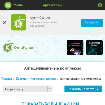
Меню
Архангельск
КупиКупон
Мобильное приложение
Загрузить
ещё удобнее
Антицеллюлитные комплексы
Главная
Красота
Коррекция фигуры
Антицеллюлитные комплексы
Показать на карте
По рейтингу
ПОКАЗАТЬ БОЛЬШЕ АКЦИЙ