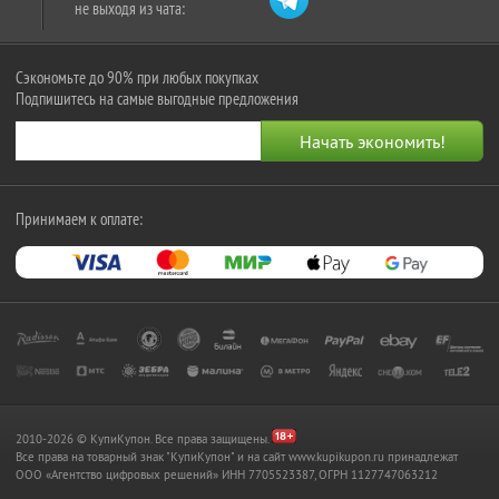
не выходя из чата:
Сэкономьте до 90% при любых покупках
Подпишитесь на самые выгодные предложения
Принимаем к оплате:
2010-2026 © КупиКупон. Все права защищены.
Все права на товарный знак "КупиКупон" и на сайт www.kupikupon.ru принадлежат
OOO «Агентство цифровых решений» ИНН 7705523387, ОГРН 1127747063212