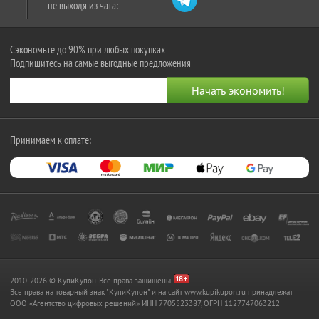
не выходя из чата:
Сэкономьте до 90% при любых покупках
Подпишитесь на самые выгодные предложения
Принимаем к оплате:
2010-2026 © КупиКупон. Все права защищены.
Все права на товарный знак "КупиКупон" и на сайт www.kupikupon.ru принадлежат
OOO «Агентство цифровых решений» ИНН 7705523387, ОГРН 1127747063212