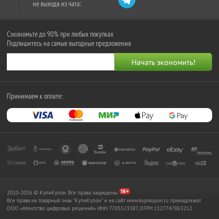
не выходя из чата:
Сэкономьте до 90% при любых покупках
Подпишитесь на самые выгодные предложения
Принимаем к оплате:
2010-2026 © КупиКупон. Все права защищены.
Все права на товарный знак "КупиКупон" и на сайт www.kupikupon.ru принадлежат
OOO «Агентство цифровых решений» ИНН 7705523387, ОГРН 1127747063212