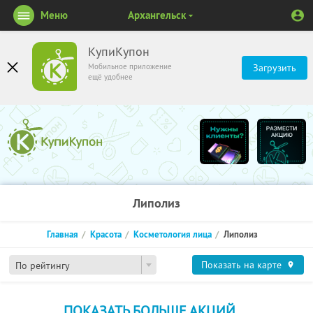
Меню
Архангельск
КупиКупон
Мобильное приложение
Загрузить
ещё удобнее
Липолиз
Главная
Красота
Косметология лица
Липолиз
Показать на карте
По рейтингу
ПОКАЗАТЬ БОЛЬШЕ АКЦИЙ