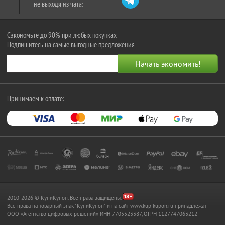
не выходя из чата:
Сэкономьте до 90% при любых покупках
Подпишитесь на самые выгодные предложения
Принимаем к оплате:
2010-2026 © КупиКупон. Все права защищены.
Все права на товарный знак "КупиКупон" и на сайт www.kupikupon.ru принадлежат
OOO «Агентство цифровых решений» ИНН 7705523387, ОГРН 1127747063212