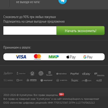
не выходя из чата:
Сэкономьте до 90% при любых покупках
Подпишитесь на самые выгодные предложения
Принимаем к оплате:
2010-2026 © КупиКупон. Все права защищены.
Все права на товарный знак "КупиКупон" и на сайт www.kupikupon.ru принадлежат
OOO «Агентство цифровых решений» ИНН 7705523387, ОГРН 1127747063212