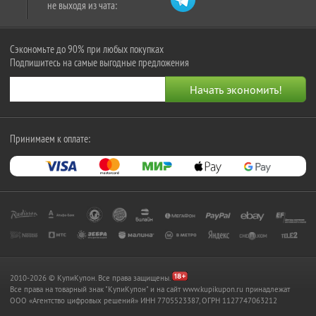
не выходя из чата:
Сэкономьте до 90% при любых покупках
Подпишитесь на самые выгодные предложения
Принимаем к оплате:
2010-2026 © КупиКупон. Все права защищены.
Все права на товарный знак "КупиКупон" и на сайт www.kupikupon.ru принадлежат
OOO «Агентство цифровых решений» ИНН 7705523387, ОГРН 1127747063212