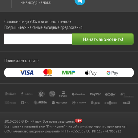
не выходя из чата:
Сэкономьте до 90% при любых покупках
Подпишитесь на самые выгодные предложения
Принимаем к оплате:
2010-2026 © КупиКупон. Все права защищены.
Все права на товарный знак "КупиКупон" и на сайт www.kupikupon.ru принадлежат
OOO «Агентство цифровых решений» ИНН 7705523387, ОГРН 1127747063212