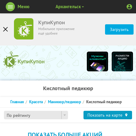
Меню
Архангельск
КупиКупон
Мобильное приложение
Загрузить
ещё удобнее
Кислотный педикюр
Главная
Красота
Маникюр/педикюр
Кислотный педикюр
Показать на карте
По рейтингу
ПОКАЗАТЬ БОЛЬШЕ АКЦИЙ