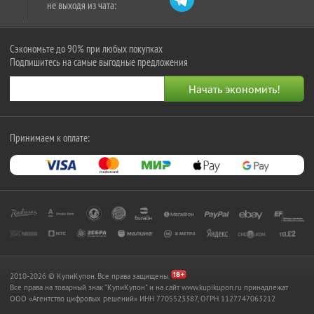
не выходя из чата:
Сэкономьте до 90% при любых покупках
Подпишитесь на самые выгодные предложения
Принимаем к оплате:
2010-2026 © КупиКупон. Все права защищены.
Все права на товарный знак "КупиКупон" и на сайт www.kupikupon.ru принадлежат
OOO «Агентство цифровых решений» ИНН 7705523387, ОГРН 1127747063212