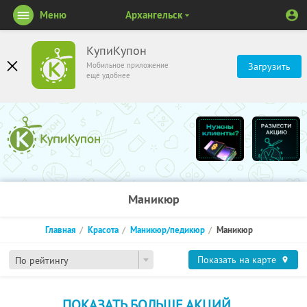
Меню
Архангельск
КупиКупон
Мобильное приложение
Загрузить
ещё удобнее
Маникюр
Главная
Красота
Маникюр/педикюр
Маникюр
Показать на карте
По рейтингу
ПОКАЗАТЬ БОЛЬШЕ АКЦИЙ