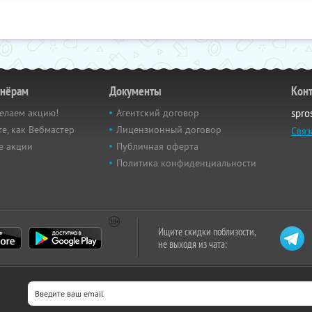
тнёрам
Документы
Кон
елаем акцию!
Агентский договор
spro
е, как Вебмастер
Лицензионный договор
Связ
е акции
Публичная оферта
Политика конфиденциальности
Ищите скидки поблизости,
не выходя из чата: