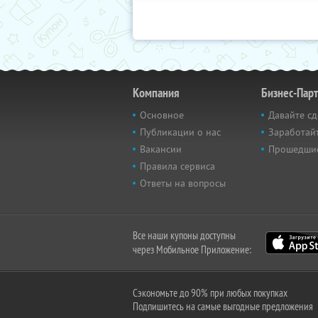
Компания
Бизнес-Пар
Основное
Давайте сд
Публикации о нас
Заработайт
Вакансии
Прошедши
Правила сервиса
Ответы на вопросы
Все наши купоны доступны
через Мобильное Приложение:
Сэкономьте до 90% при любых покупках
Подпишитесь на самые выгодные предложения