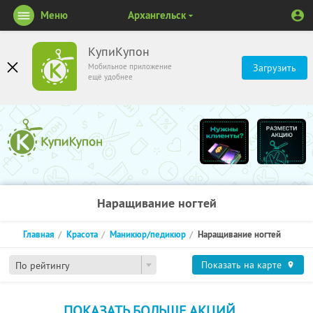
Меню
Архангельск
КупиКупон
Мобильное приложение
Загрузить
ещё удобнее
Наращивание ногтей
Главная
Красота
Маникюр/педикюр
Наращивание ногтей
Показать на карте
По рейтингу
ПОКАЗАТЬ БОЛЬШЕ АКЦИЙ