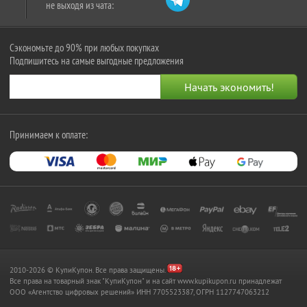
не выходя из чата:
Сэкономьте до 90% при любых покупках
Подпишитесь на самые выгодные предложения
Принимаем к оплате:
2010-2026 © КупиКупон. Все права защищены.
Все права на товарный знак "КупиКупон" и на сайт www.kupikupon.ru принадлежат
OOO «Агентство цифровых решений» ИНН 7705523387, ОГРН 1127747063212