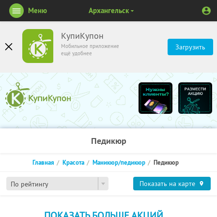
Меню
Архангельск
КупиКупон
Мобильное приложение
Загрузить
ещё удобнее
Педикюр
Главная
Красота
Маникюр/педикюр
Педикюр
Показать на карте
По рейтингу
ПОКАЗАТЬ БОЛЬШЕ АКЦИЙ