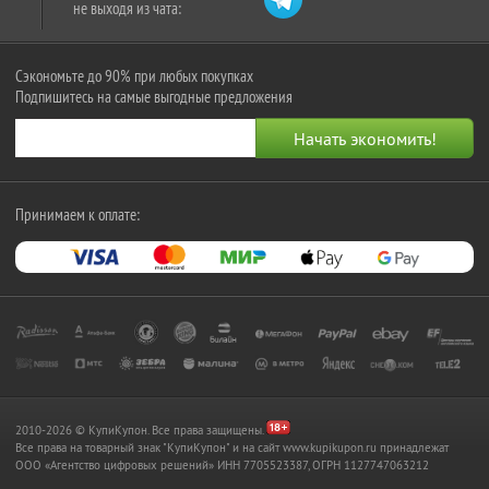
не выходя из чата:
Сэкономьте до 90% при любых покупках
Подпишитесь на самые выгодные предложения
Принимаем к оплате:
2010-2026 © КупиКупон. Все права защищены.
Все права на товарный знак "КупиКупон" и на сайт www.kupikupon.ru принадлежат
OOO «Агентство цифровых решений» ИНН 7705523387, ОГРН 1127747063212