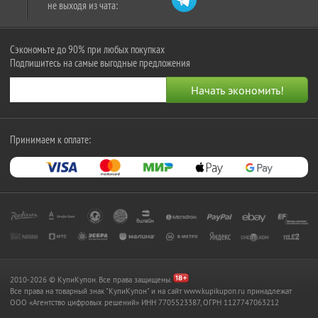
не выходя из чата:
Сэкономьте до 90% при любых покупках
Подпишитесь на самые выгодные предложения
Принимаем к оплате:
2010-2026 © КупиКупон. Все права защищены.
Все права на товарный знак "КупиКупон" и на сайт www.kupikupon.ru принадлежат
OOO «Агентство цифровых решений» ИНН 7705523387, ОГРН 1127747063212