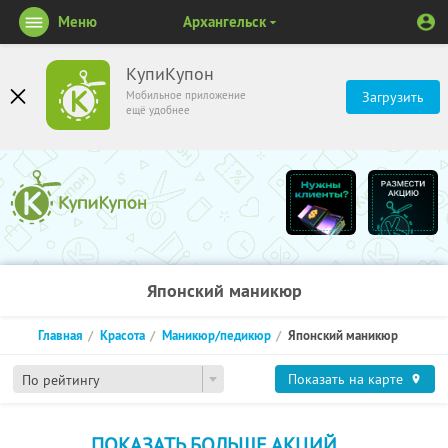
Меню
Архангельск
КупиКупон
Мобильное приложение
Загрузить
ещё удобнее
Японский маникюр
Главная
Красота
Маникюр/педикюр
Японский маникюр
Показать на карте
По рейтингу
ПОКАЗАТЬ БОЛЬШЕ АКЦИЙ