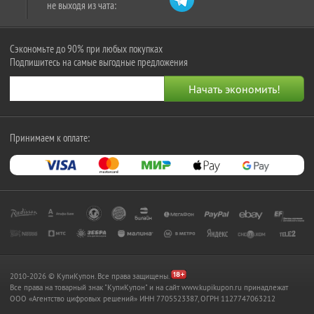
не выходя из чата:
Сэкономьте до 90% при любых покупках
Подпишитесь на самые выгодные предложения
Принимаем к оплате:
2010-2026 © КупиКупон. Все права защищены.
Все права на товарный знак "КупиКупон" и на сайт www.kupikupon.ru принадлежат
OOO «Агентство цифровых решений» ИНН 7705523387, ОГРН 1127747063212