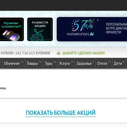
КУПИЛИ:
141 726 613
КУПОНОВ
ДАВАЙТЕ СДЕЛАЕМ АКЦИЮ!
1
31
26
13
14
1
17
6
Обучение
Товары
Туры
Услуги
Здоровье
Отели
Дети
пины
ПОКАЗАТЬ БОЛЬШЕ АКЦИЙ