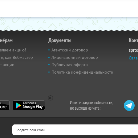
тнёрам
Документы
Кон
елаем акцию!
Агентский договор
spro
е, как Вебмастер
Лицензионный договор
Связ
е акции
Публичная оферта
Политика конфиденциальности
Ищите скидки поблизости,
не выходя из чата: