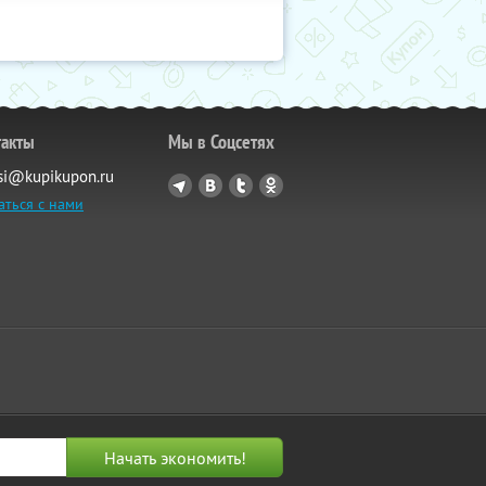
такты
Мы в Соцсетях
si@kupikupon.ru
аться с нами