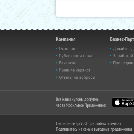
Компания
Бизнес-Пар
Основное
Давайте сд
Публикации о нас
Заработайт
Вакансии
Прошедши
Правила сервиса
Ответы на вопросы
Все наши купоны доступны
через Мобильное Приложение:
Сэкономьте до 90% при любых покупках
Подпишитесь на самые выгодные предложения