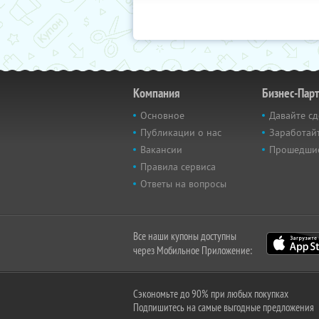
Компания
Бизнес-Пар
Основное
Давайте сд
Публикации о нас
Заработайт
Вакансии
Прошедши
Правила сервиса
Ответы на вопросы
Все наши купоны доступны
через Мобильное Приложение:
Сэкономьте до 90% при любых покупках
Подпишитесь на самые выгодные предложения