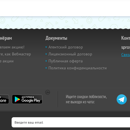
тнёрам
Документы
Кон
елаем акцию!
Агентский договор
spro
е, как Вебмастер
Лицензионный договор
Связ
е акции
Публичная оферта
Политика конфиденциальности
Ищите скидки поблизости,
не выходя из чата: