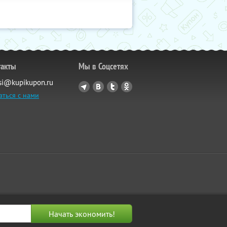
такты
Мы в Соцсетях
si@kupikupon.ru
аться с нами