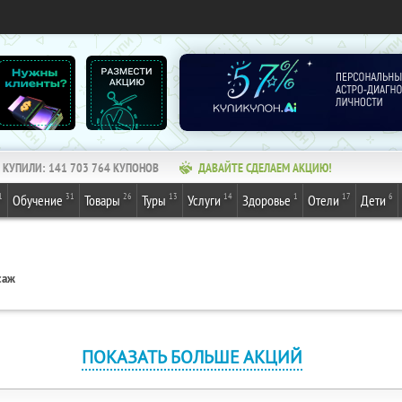
КУПИЛИ:
141 703 765
КУПОНОВ
ДАВАЙТЕ СДЕЛАЕМ АКЦИЮ!
1
31
26
13
14
1
17
6
Обучение
Товары
Туры
Услуги
Здоровье
Отели
Дети
саж
ПОКАЗАТЬ БОЛЬШЕ АКЦИЙ