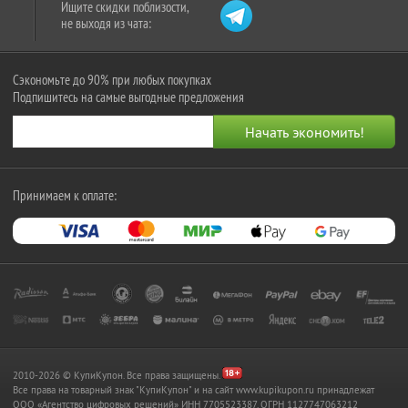
Ищите скидки поблизости,
не выходя из чата:
Сэкономьте до 90% при любых покупках
Подпишитесь на самые выгодные предложения
Принимаем к оплате:
2010-2026 © КупиКупон. Все права защищены.
Все права на товарный знак "КупиКупон" и на сайт www.kupikupon.ru принадлежат
OOO «Агентство цифровых решений» ИНН 7705523387, ОГРН 1127747063212