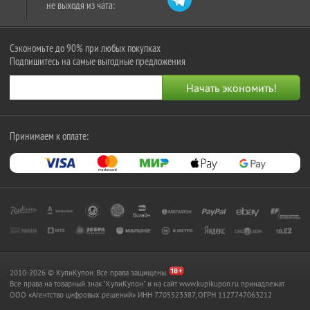
не выходя из чата:
Сэкономьте до 90% при любых покупках
Подпишитесь на самые выгодные предложения
Принимаем к оплате:
2010-2026 © КупиКупон. Все права защищены.
Все права на товарный знак "КупиКупон" и на сайт www.kupikupon.ru принадлежат
OOO «Агентство цифровых решений» ИНН 7705523387, ОГРН 1127747063212