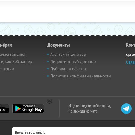
тнёрам
Документы
Кон
елаем акцию!
Агентский договор
spro
е, как Вебмастер
Лицензионный договор
Связ
е акции
Публичная оферта
Политика конфиденциальности
Ищите скидки поблизости,
не выходя из чата: