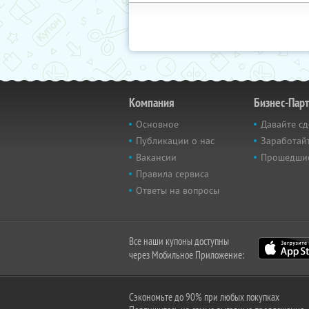
Компания
Бизнес-Пар
Основное
Давайте сд
Публикации о нас
Заработайт
Вакансии
Прошедши
Правила сервиса
Ответы на вопросы
Все наши купоны доступны
через Мобильное Приложение:
Сэкономьте до 90% при любых покупках