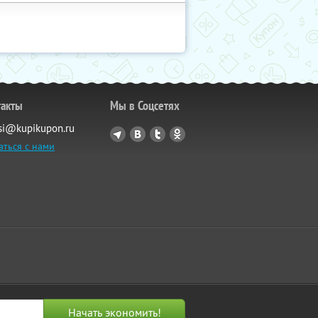
такты
Мы в Соцсетях
si@kupikupon.ru
аться с нами