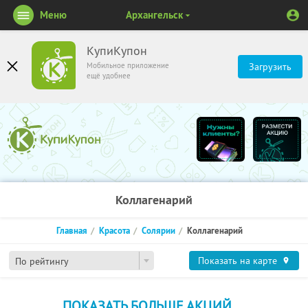
Меню
Архангельск
КупиКупон
Мобильное приложение
Загрузить
ещё удобнее
Коллагенарий
Главная
Красота
Солярии
Коллагенарий
Показать на карте
По рейтингу
ПОКАЗАТЬ БОЛЬШЕ АКЦИЙ