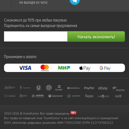
не выходя из чата:
Сэкономьте до 90% при любых покупках
Подпишитесь на самые выгодные предложения
Принимаем к оплате:
2010-2026 © КупиКупон. Все права защищены.
Все права на товарный знак "КупиКупон" и на сайт www.kupikupon.ru принадлежат
OOO «Агентство цифровых решений» ИНН 7705523387, ОГРН 1127747063212