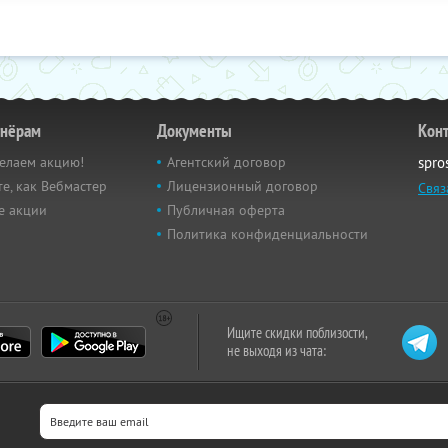
тнёрам
Документы
Кон
елаем акцию!
Агентский договор
spro
е, как Вебмастер
Лицензионный договор
Связ
е акции
Публичная оферта
Политика конфиденциальности
Ищите скидки поблизости,
не выходя из чата: