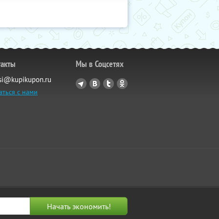
такты
Мы в Соцсетях
si@kupikupon.ru
аться с нами