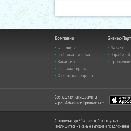
Компания
Бизнес-Пар
Основное
Давайте сд
Публикации о нас
Заработайт
Вакансии
Прошедши
Правила сервиса
Ответы на вопросы
Все наши купоны доступны
через Мобильное Приложение:
Сэкономьте до 90% при любых покупках
Подпишитесь на самые выгодные предложения