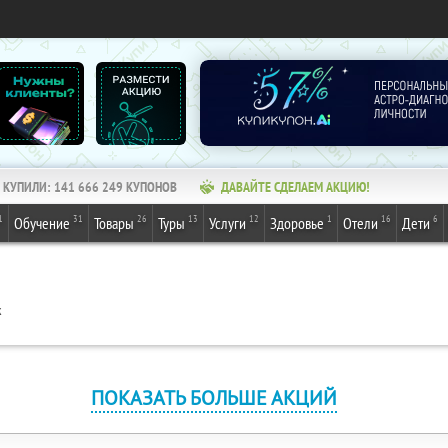
КУПИЛИ:
141 666 249
КУПОНОВ
ДАВАЙТЕ СДЕЛАЕМ АКЦИЮ!
1
31
26
13
12
1
16
6
Обучение
Товары
Туры
Услуги
Здоровье
Отели
Дети
к
ПОКАЗАТЬ БОЛЬШЕ АКЦИЙ