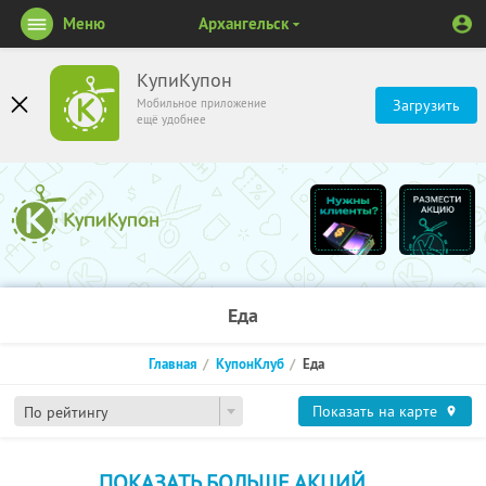
Меню
Архангельск
КупиКупон
Мобильное приложение
Загрузить
ещё удобнее
Еда
Главная
КупонКлуб
Еда
Показать на карте
По рейтингу
ПОКАЗАТЬ БОЛЬШЕ АКЦИЙ