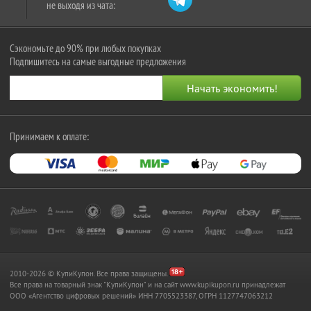
не выходя из чата:
Сэкономьте до 90% при любых покупках
Подпишитесь на самые выгодные предложения
Принимаем к оплате:
2010-2026 © КупиКупон. Все права защищены.
Все права на товарный знак "КупиКупон" и на сайт www.kupikupon.ru принадлежат
OOO «Агентство цифровых решений» ИНН 7705523387, ОГРН 1127747063212