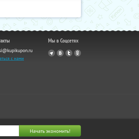
такты
Мы в Соцсетях
si@kupikupon.ru
аться с нами