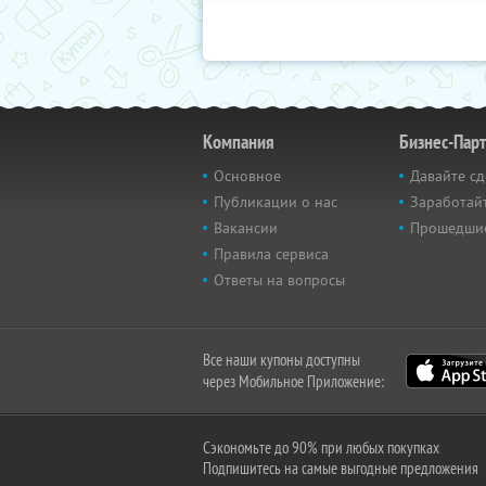
Компания
Бизнес-Пар
Основное
Давайте сд
Публикации о нас
Заработайт
Вакансии
Прошедши
Правила сервиса
Ответы на вопросы
Все наши купоны доступны
через Мобильное Приложение:
Сэкономьте до 90% при любых покупках
Подпишитесь на самые выгодные предложения