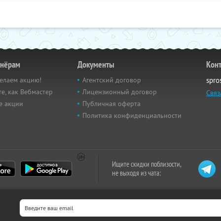
тнёрам
Документы
Кон
елаем акцию!
Агентский договор
spro
е, как Вебмастер
Лицензионный договор
Связ
е акции
Публичная оферта
Политика конфиденциальности
Ищите скидки поблизости,
не выходя из чата: