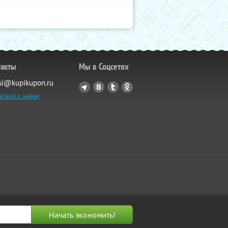
такты
Мы в Соцсетях
si@kupikupon.ru
аться с нами