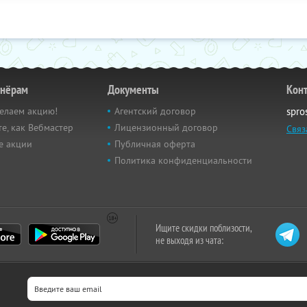
тнёрам
Документы
Кон
елаем акцию!
Агентский договор
spro
е, как Вебмастер
Лицензионный договор
Связ
е акции
Публичная оферта
Политика конфиденциальности
Ищите скидки поблизости,
не выходя из чата: