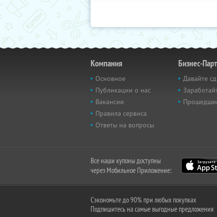
Компания
Бизнес-Пар
Основное
Давайте сд
Публикации о нас
Заработайт
Вакансии
Прошедши
Правила сервиса
Ответы на вопросы
Все наши купоны доступны
через Мобильное Приложение:
Сэкономьте до 90% при любых покупках
Подпишитесь на самые выгодные предложения