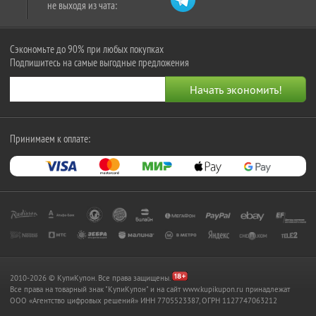
не выходя из чата:
Сэкономьте до 90% при любых покупках
Подпишитесь на самые выгодные предложения
Принимаем к оплате:
2010-2026 © КупиКупон. Все права защищены.
Все права на товарный знак "КупиКупон" и на сайт www.kupikupon.ru принадлежат
OOO «Агентство цифровых решений» ИНН 7705523387, ОГРН 1127747063212