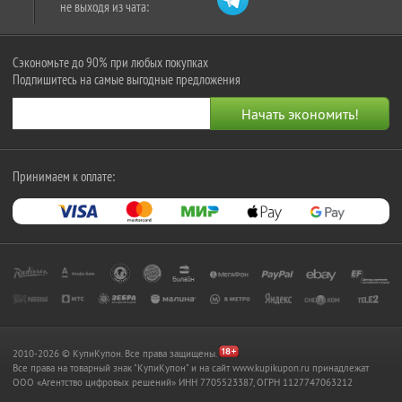
не выходя из чата:
Сэкономьте до 90% при любых покупках
Подпишитесь на самые выгодные предложения
Принимаем к оплате:
2010-2026 © КупиКупон. Все права защищены.
Все права на товарный знак "КупиКупон" и на сайт www.kupikupon.ru принадлежат
OOO «Агентство цифровых решений» ИНН 7705523387, ОГРН 1127747063212