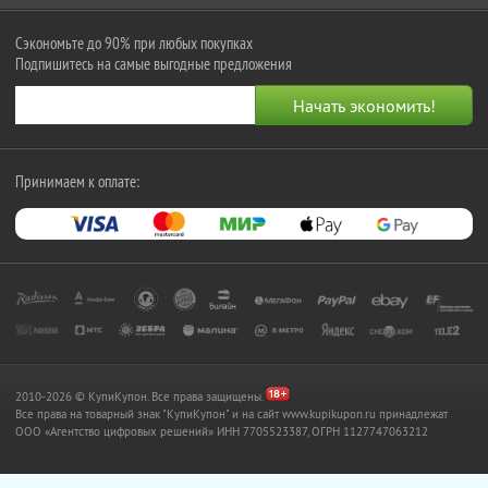
Сэкономьте до 90% при любых покупках
Подпишитесь на самые выгодные предложения
Принимаем к оплате:
2010-2026 © КупиКупон. Все права защищены.
Все права на товарный знак "КупиКупон" и на сайт www.kupikupon.ru принадлежат
OOO «Агентство цифровых решений» ИНН 7705523387, ОГРН 1127747063212