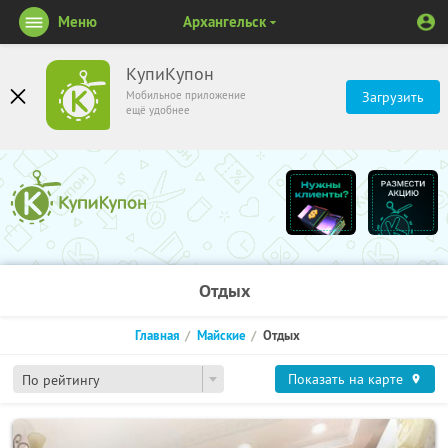
Меню
Архангельск
КупиКупон
Мобильное приложение
Загрузить
ещё удобнее
Отдых
Главная
Майские
Отдых
Показать на карте
По рейтингу