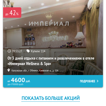
42
%
до
09:53:27
Купили:
114
От 3 дней отдыха с питанием и развлечениями в отеле
«Империал Wellness & Spa»
Калужская обл., г. Обнинск, Киевское ш., д. 11А
4600
ПОДРОБНЕЕ
от
руб.
до
79000
руб.
ПОКАЗАТЬ БОЛЬШЕ АКЦИЙ