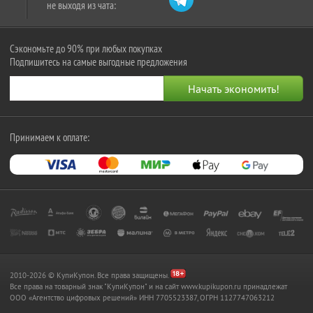
не выходя из чата:
Сэкономьте до 90% при любых покупках
Подпишитесь на самые выгодные предложения
Принимаем к оплате:
2010-2026 © КупиКупон. Все права защищены.
Все права на товарный знак "КупиКупон" и на сайт www.kupikupon.ru принадлежат
OOO «Агентство цифровых решений» ИНН 7705523387, ОГРН 1127747063212