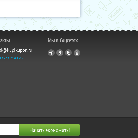
такты
Мы в Соцсетях
si@kupikupon.ru
аться с нами