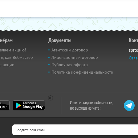
тнёрам
Документы
Кон
елаем акцию!
Агентский договор
spro
е, как Вебмастер
Лицензионный договор
Связ
е акции
Публичная оферта
Политика конфиденциальности
Ищите скидки поблизости,
не выходя из чата: