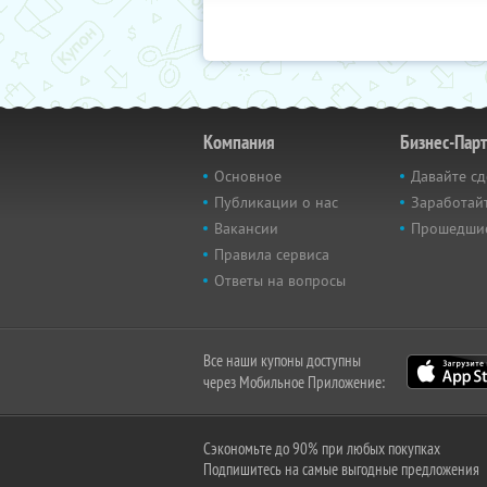
Компания
Бизнес-Пар
Основное
Давайте сд
Публикации о нас
Заработайт
Вакансии
Прошедши
Правила сервиса
Ответы на вопросы
Все наши купоны доступны
через Мобильное Приложение:
Сэкономьте до 90% при любых покупках
Подпишитесь на самые выгодные предложения