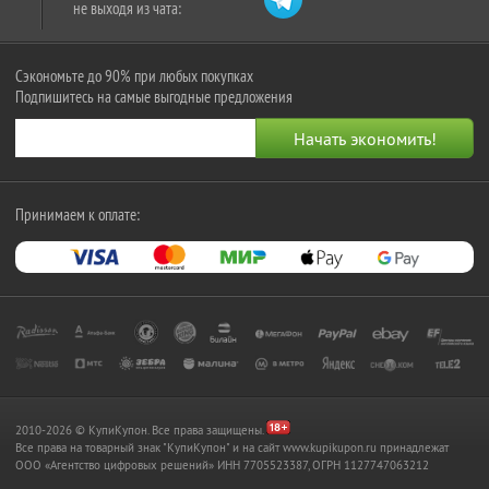
не выходя из чата:
Сэкономьте до 90% при любых покупках
Подпишитесь на самые выгодные предложения
Принимаем к оплате:
2010-2026 © КупиКупон. Все права защищены.
Все права на товарный знак "КупиКупон" и на сайт www.kupikupon.ru принадлежат
OOO «Агентство цифровых решений» ИНН 7705523387, ОГРН 1127747063212