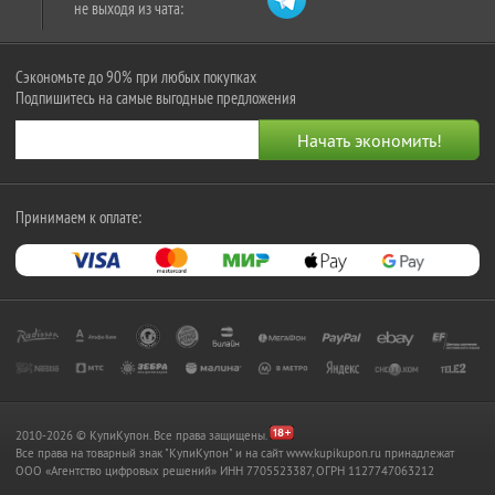
не выходя из чата:
Сэкономьте до 90% при любых покупках
Подпишитесь на самые выгодные предложения
Принимаем к оплате:
2010-2026 © КупиКупон. Все права защищены.
Все права на товарный знак "КупиКупон" и на сайт www.kupikupon.ru принадлежат
OOO «Агентство цифровых решений» ИНН 7705523387, ОГРН 1127747063212